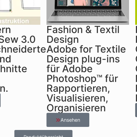
ern
Fashion & Textil
 Sew 3.0
Design
hneiderte
Adobe for Textile
und
Design plug-ins
hnitte
für Adobe
Photoshop™ für
n.
Rapportieren,
Visualisieren,
Organisieren
Ansehen