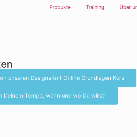
Produkte
Training
Über u
ten
on unseren DesignaKnit Online Grundlagen Kurs
in Deinem Tempo, wann und wo Du willst!
Fittingly Sew 3.0 ist da